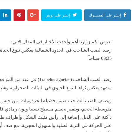
إنشر على الفيسبوك
إنشر على تويتر
نعرض لكم زوارنا أهم وأحدث الأخبار فى المقال الاتي:
03:35 صباحاً
رصد الضب الشاحب (apelus agnetae
مشهد يعكس ثراء التنوع الحيوي في البيئات الصحراوية وشبه
ويصنف الضب الشاحب ضمن فصيلة الحرذونيات، من جنس ق
متوسطة الحجم، ويتميز بجسم مسطح نسبيا ولون رمادي فا
داكنة على الذيل، إضافة إلى رأس مثلث الشكل وأطراف طوي
على الحركة في التربة الصلبة والسهول الحجرية، مع صف أو