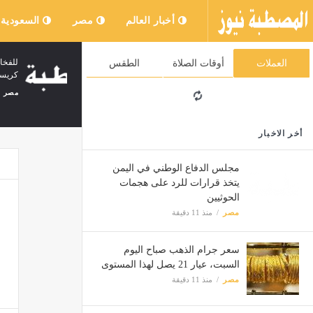
أخبار العالم
مصر
السعودية
أسعار السمك اليوم، البلطي بـ 68 بعد
للفخا
العملات
أوقات الصلاة
الطقس
الانخفاض والبوري والماكريل يبدآن بـ
كريست
150جنيها
مصر
مصر
منذ ساعتين
أخر الاخبار
مجلس الدفاع الوطني في اليمن
يتخذ قرارات للرد على هجمات
الحوثيين
مصر
منذ 11 دقيقة
سعر جرام الذهب صباح اليوم
السبت، عيار 21 يصل لهذا المستوى
مصر
منذ 11 دقيقة