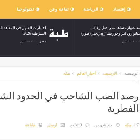
إقتصاد
الرياضة
ثقافة وفن
تكنولوجيا
مة عنوان، شاهد مقر حفل زفاف
اختبارات القبول في المعاهد ال
يانو رونالدو وجورجينا رودريجيز (صور)
الشرطية 2026
منذ ساعتين
مصر
منذ ساعتين
الرئيسية
الارشيف
أخبار العالم
مكه
رصد الضب الشاحب في الحدود الشما
الفطرية
مكه
منذ شهرين
0 تعليق
ارسل
طباعة