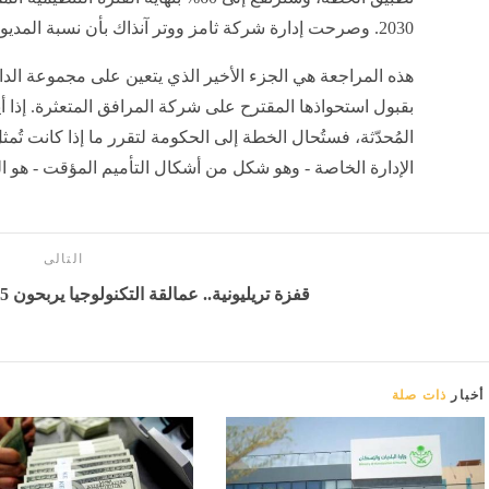
2030. وصرحت إدارة شركة ثامز ووتر آنذاك بأن نسبة المديونية بلغت حوالي 88% قبل الصيف.
هذه المراجعة هي الجزء الأخير الذي يتعين على مجموعة الدائن
بقبول استحواذها المقترح على شركة المرافق المتعثرة. إذا 
المُحدّثة، فستُحال الخطة إلى الحكومة لتقرر ما إذا كانت تُم
الإدارة الخاصة - وهو شكل من أشكال التأميم المؤقت - هو الخ
التالى
قفزة تريليونية.. عمالقة التكنولوجيا يربحون 1.5 تريليون دولار في أسبوع
أخبار
ذات صلة