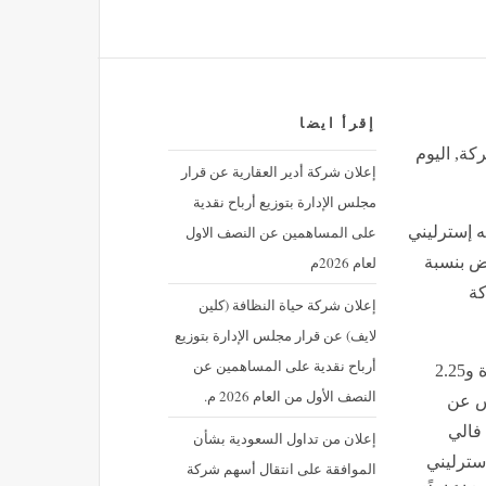
إقرأ ايضا
ركة, اليوم
إعلان شركة أدير العقارية عن قرار
مجلس الإدارة بتوزيع أرباح نقدية
على المساهمين عن النصف الاول
ه التايمز بضخ 5.4 مليار جنيه إسترليني
لعام 2026م
يض بنسبة
كة
إعلان شركة حياة النظافة (كلين
لايف) عن قرار مجلس الإدارة بتوزيع
أرباح نقدية على المساهمين عن
يتضمن المقترح 3.15 مليار جنيه إسترليني من الأسهم الجديدة و2.25
النصف الأول من العام 2026 م.
يس عن
 فالي
إعلان من تداول السعودية بشأن
4 مليارات جنيه إسترليني
الموافقة على انتقال أسهم شركة