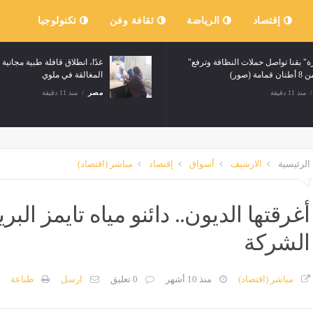
إقتصاد
الرياضة
ثقافة وفن
تكنولوجيا
"بهجورة" بقنا تواصل حملات النظافة وترفع
غدًا، انطلاق قافلة طبية مجانية
امة (صور)
المغالقة في ملوي
منذ 11 دقيقة
مصر
منذ 11 دقيقة
الرئيسية
الارشيف
أسواق
إقتصاد
مباشر (اقتصاد)
أغرقتها الديون.. دائنو مياه تايمز الب
الشركة
مباشر (اقتصاد)
منذ 10 أشهر
0 تعليق
ارسل
طباعة