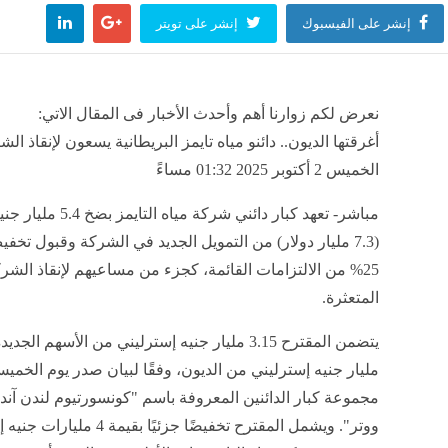
إنشر على الفيسبوك
إنشر على تويتر
نعرض لكم زوارنا أهم وأحدث الأخبار فى المقال الاتي:
أغرقتها الديون.. دائنو مياه تايمز البريطانية يسعون لإنقاذ الش
الخميس 2 أكتوبر 2025 01:32 مساءً
مباشر- تعهد كبار دائني شركة ميا
(7.3 مليار دولار) من التمويل الجديد في الشركة وقبول تخف
25% من الالتزامات القائمة، كجزء من مساعيهم لإنقاذ الشر
المتعثرة.
مليار جنيه إسترليني من الديون، وفقًا لبيان صدر يوم الخم
مجموعة كبار الدائنين المعروفة باسم "كونسورتيوم لندن آند
ووتر". ويشمل المقترح تخفيضًا جزئيًا بقيمة 