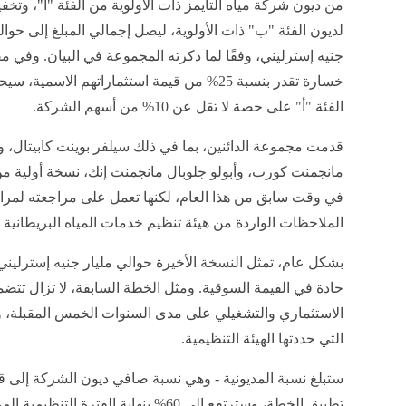
من ديون شركة مياه التايمز ذات الأولوية من الفئة "أ"، وتخفيض
لديون الفئة "ب" ذات الأولوية، ليصل إجمالي المبلغ إلى حوال
جنيه إسترليني، وفقًا لما ذكرته المجموعة في البيان. وفي م
خسارة تقدر بنسبة 25% من قيمة استثماراتهم الاسمية،
الفئة "أ" على حصة لا تقل عن 10% من أسهم الشركة.
قدمت مجموعة الدائنين، بما في ذلك سيلفر بوينت كابيتال، و
مانجمنت كورب، وأبولو جلوبال مانجمنت إنك، نسخة أولية م
في وقت سابق من هذا العام، لكنها تعمل على مراجعته لمر
الملاحظات الواردة من هيئة تنظيم خدمات المياه البريطانية 
بشكل عام، تمثل النسخة الأخيرة حوالي مليار جنيه إسترلين
الاستثماري والتشغيلي على مدى السنوات الخمس المقبلة، 
التي حددتها الهيئة التنظيمية.
تطبيق الخطة، وسترتفع إلى 60% بنهاية ال