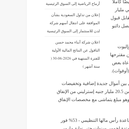
ًا كاملًا
أرماح الرياضية إلى السوق الرئيسية
ي مليار
إعلان من تداول السعودية بشأن
قابل قبول
الموافقة على انتقال أسهم شركة
 سيحصل دائنو
لدن للاستثمار إلى السوق الرئيسية
اعلان شركة أبناء محمد حسن
إليوت
الناقول عن النتائج المالية الأولية
ن مقترحها
للفترة المنتهية في 2026-06-30 (
اعاة بعض
ستة أشهر )
(أوفوات).
ي بين أموال جديدة إضافية وتخفيضات
حادة في القيمة السوقية. ومثل الخطة السابقة، لا تزال تتضمن 20.5 مليار جنيه إسترليني من الإنفاق
وهو مبلغ يتماشى مع مخصصات الإنفاق
ستبلغ نسبة المديونية - وهي نسبة صافي ديون الشركة إلى قاعدة رأس مالها التنظيمي - 53% فور
فترة التنظيمية الممتدة لخمس سنوات حتى نهاية مارس