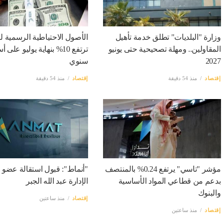
وزارة "البلديات" تطلق خدمة تأهيل
الأصول الاحتياطية الرسمية ل
المقاولين.. ومهلة تصحيحية حتى يونيو
ترتفع 10% بنهاية يوليو عل
2027
سنوي
إقتصاد
منذ 54 دقيقة
إقتصاد
منذ 54 دقيقة
مؤشر "تاسي" يرتفع 0.24% بالمنتصف
"أنماط": قبول استقالة عضو
بدعم من قطاعي المواد الأساسية
الإدارة عبد الله الجبر
والبنوك
إقتصاد
منذ ساعتين
إقتصاد
منذ ساعتين