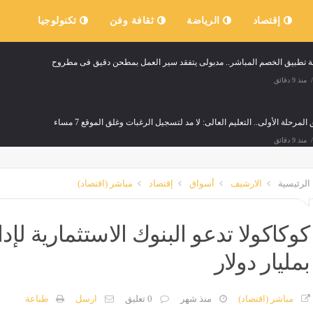
إقتصاد
الرياضة
ثقافة وفن
تكنولوجيا
عة تطبيق الخصم المباشر.. مدبولى يتفقد سير العمل بمطحن دقيق فى مطروح
منذ 9 دقائق
المرحلة الأولى.. التعليم العالى: لا مد لتسجيل الرغبات وغلق الموقع 7 مساء
منذ 9 دقائق
مسيرة إسرائيلية بسبب خلل فنى قرب منزل فى جنوب لبنان وإصابة شخصين
الرئيسية
الارشيف
أسواق
إقتصاد
مباشر (اقتصاد)
لعالم
منذ 9 دقائق
كوكاكولا تدعو البنوك الاستثمارية لإدا
دفين، عمر مرموش يقود مانشستر سيتي للفوز على أتلتيكو مدريد وديا
بمليار دولار
منذ 18 دقيقة
مباشر (اقتصاد)
منذ شهر
0 تعليق
ارسل
طباعة