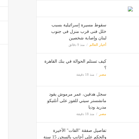
تفاصيل ص
مصر
سقوط مسيرة إسرائيلية بسبب
خلل فنى قرب منزل فى جنوب
إعلامي
لبنان وإصابة شخصين
مصر
أخبار العالم
منذ 9 دقائق
كيف تستلم الحوالة في بنك القاهرة
انخفاض
؟
مصر
مصر
منذ 18 دقيقة
سجل هدفين، عمر مرموش يقود
مانشستر سيتي للفوز على أتلتيكو
مدريد وديا
مصر
منذ 18 دقيقة
تفاصيل صفقة "القات" الأخيرة
والحكم على أجانب بالسجن 15 سنة