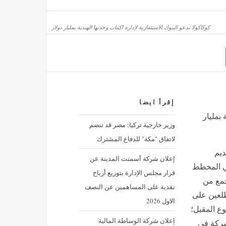
كوكاكولا تدعو البنوك الاستثمارية لإدارة اكتتاب وحدتها الهندية بمليار دولار
سماع دوي انفجارين عنيفين في مدينة تعز باليمن
مصر
منذ 18 دقيقة
إقرأ ايضا
 حلقات مسلسل بنات عمير
 بمليار
منذ 18 دقيقة
وزير خارجية تركيا: مصر قد تنضم
لاتفاق "مكة" للدفاع المشترك
ديم
إعلان شركة أسمنت المدينة عن
لي المخطط
قرار مجلس الإدارة بتوزيع أرباح
جمع من
نقدية على المساهمين عن النصف
طلعين على
الاول 2026
وع المقبل؛
إعلان شركة الوساطة المالية
شركة في