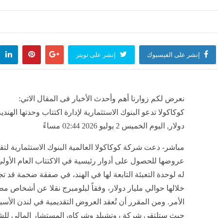
فقة "القات" الأخيرة والحكم على أجانب بالسجن 15 سنة وغرامة نصف مليون جنيه
منذ 18 دقيقة
إنشر على الفيسبوك
إنشر على تويتر
 تركي يكشف حكاية فيلا محمد صلاح الفاخرة وسر تواجده في الفندق (فيديو)
منذ 18 دقيقة
نعرض لكم زوارنا أهم وأحدث الأخبار فى المقال الاتي:
 الذرة والصويا والردة، أسعار الأعلاف والحبوب اليوم في الأسواق
عدد
كوكاكولا تدعو البنوك الاستثمارية لإدارة اكتتاب وحدتها الهندية
منذ 18 دقيقة
مصر
دولار, اليوم الخميس 2 يوليو 2026 02:44 مساءً
مباشر- دعت شركة كوكاكولا العالمية البنوك الاستثمارية لتق
عروضها للحصول على أدوار رئيسية في الاكتتاب العام الأو
له لوحدة التعبئة التابعة لها في الهند، في صفقة ضخمة قد ت
خلالها حوالي مليار دولار، وفقاً لبلومبرج نقلا عن أشخاص م
الأمر. ومن المقرر أن تُعقد العروض التقديمية في لندن الأسب
حيث ستلتقي شركة روتشيلد وشركاه، المستشار المالي لل