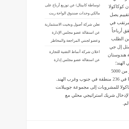
(وساطة كابيتال) عن توزيع أرباح على
ن كوكاكولا
مالكي وحدات صندوق الواحة ريت
قييم يصل
 المرتقب في
تعلن شركة أصول وبخيت الاستثمارية
 أرباحاً
عن استقالة عضو مجلس الإدارة
 من الطلب
وعضو لجنتي المراجعة والمخاطر
مثل إل جي
اعلان شركة أنماط التقنية للتجارة
ة هندوستان
عن استقالة عضو مجلس إدارة
 الهند؛
حيث تُزوّد أكثر من 1.7 مليون منفذ بيع بالتجزئة وتوظّف أكثر من 5000
شخص، وتُدير الشركة 14 مصنعاً في 12 ولاية، وتُوزّع منتجاتها في 236 منطقة في جنوب وغرب الهند.
كولا للمشروبات إلى مجموعة جوبيلانت
ية لإدخال شريك استراتيجي محلي مع
لم.