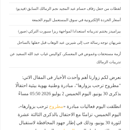
لقطات من حفل زفاف حسام عبد المجيد نجم الزمالك السابق (فيديو)
أسعار الخردة الإلكترونية في سوق المستعمل اليوم الجمعة
بيراميدز يختتم تدريباته استعدادا لمواجهة ريزا سبورت التركي (صور)
شريهان توجه رسالة حب إلى شيرين عبد الوهاب قبل حفلها بالساحل
أزمة مستحقات وغموض في المعسكر، كواليس غياب عبد الله السعيد عن
تدريبات الزمالك
نعرض لكم زوارنا أهم وأحدث الأخبار فى المقال الاتي:
"مطروح ترحب بزوارها"، مبادرة وطنية بهوية بيئية احتفالًا
بذكرى 30 يونيو, اليوم الخميس 2 يوليو 2026 05:50 مساءً
انطلقت اليوم فعاليات مبادرة «
مطروح
ترحب بزوارها»،
اليوم الخميس، تزامنًا مع الاحتفال بالذكرى الثالثة عشرة
لثورة 30 يونيو، وذلك في إطار جهود المحافظة لاستقبال