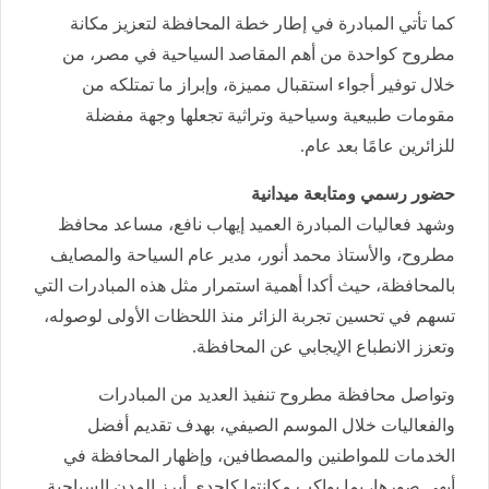
كما تأتي المبادرة في إطار خطة المحافظة لتعزيز مكانة
مطروح كواحدة من أهم المقاصد السياحية في مصر، من
خلال توفير أجواء استقبال مميزة، وإبراز ما تمتلكه من
مقومات طبيعية وسياحية وتراثية تجعلها وجهة مفضلة
للزائرين عامًا بعد عام.
حضور رسمي ومتابعة ميدانية
وشهد فعاليات المبادرة العميد إيهاب نافع، مساعد محافظ
مطروح، والأستاذ محمد أنور، مدير عام السياحة والمصايف
بالمحافظة، حيث أكدا أهمية استمرار مثل هذه المبادرات التي
تسهم في تحسين تجربة الزائر منذ اللحظات الأولى لوصوله،
وتعزز الانطباع الإيجابي عن المحافظة.
وتواصل محافظة مطروح تنفيذ العديد من المبادرات
والفعاليات خلال الموسم الصيفي، بهدف تقديم أفضل
الخدمات للمواطنين والمصطافين، وإظهار المحافظة في
أبهى صورها، بما يواكب مكانتها كإحدى أبرز المدن السياحية