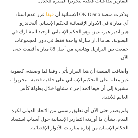
التقارير بتداعيات قضية نيجريرا المثيرة للجدل.
وذكرت منصة OK Diario الإسبانية أن
فيفا
قرر عدم إسناد
أي مباراة في الأدوار الإقصائية للحكم الإسباني أليخاندرو
هيرنانديز هيرنانديز، وهو الحكم الإسباني الوحيد المشارك في
البطولة، بعدما أدار مباراة واحدة فقط في دور المجموعات
جمعت بين البرازيل وهايتي، من أصل 88 مباراة أقيمت حتى
الآن.
وأضافت المنصة أن هذا القرار يأتي، وفقا لما وصفته، كعقوبة
غير معلنة على التحكيم الإسباني على خلفية قضية "نيجريرا"،
مشيرة إلى أن فيفا اتخذ إجراء مشابها خلال بطولة كأس
العالم للأندية.
ولم يصدر حتى الآن أي تعليق رسمي من الاتحاد الدولي لكرة
القدم، بشأن ما أوردته التقارير الإسبانية حول أسباب استبعاد
الحكام الإسبان من إدارة مباريات الأدوار الإقصائية.