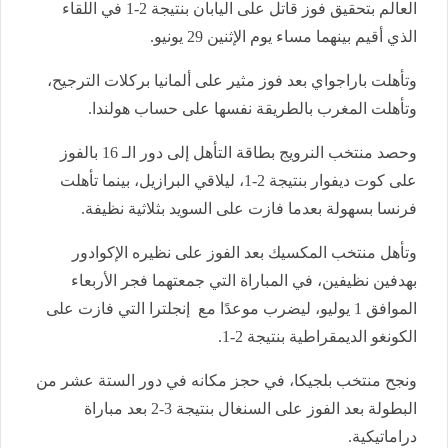
العالم بتحقيق فوز قاتل على اليابان بنتيجة 2-1 في اللقاء
الذي أقيم بينهما مساء يوم الإثنين 29 يونيو.
وتأهلت باراجواي بعد فوز مثير على ألمانيا بركلات الترجيح،
وتأهلت المغرب بالطريقة نفسها على حساب هولندا.
وحصد منتخب النرويج بطاقة التأهل إلى دور الـ 16 بالفوز
على كوت ديفوار بنتيجة 2-1، ليلاقي البرازيل، بينما تأهلت
فرنسا بسهولة بعدما فازت على السويد بثلاثية نظيفة.
وتأهل منتخب المكسيك بعد الفوز على نظيره الإكوادور
بهدفين نظيفين، في المباراة التي جمعتهما فجر الأربعاء
الموافق 1 يوليو، ليضرب موعدًا مع إنجلترا التي فازت على
الكونغو الديمقراطية بنتيجة 2-1.
ونجح منتخب بلجيكا، في حجز مكانه في دور الستة عشر من
البطولة بعد الفوز على السنغال بنتيجة 3-2 بعد مباراة
دراماتيكية.