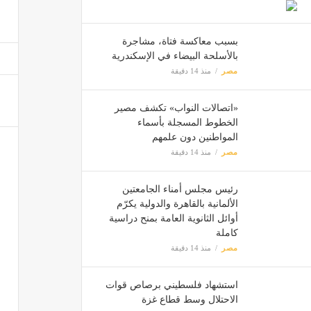
مصر
بسبب معاكسة فتاة، مشاجرة
بالأسلحة البيضاء في الإسكندرية
غلق ال
مصر
منذ 14 دقيقة
مصر
«اتصالات النواب» تكشف مصير
تأجيل محاكمة 165 متهمًا في 5 
الخطوط المسجلة بأسماء
المواطنين دون علمهم
مصر
مصر
منذ 14 دقيقة
رئيس مجلس أمناء الجامعتين
الألمانية بالقاهرة والدولية يكرّم
أوائل الثانوية العامة بمنح دراسية
كاملة
مصر
منذ 14 دقيقة
استشهاد فلسطيني برصاص قوات
الاحتلال وسط قطاع غزة