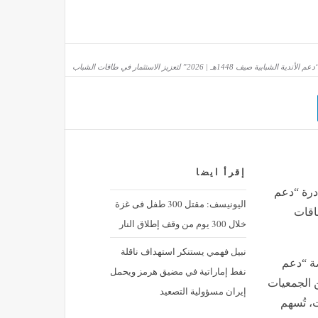
 2026” لتعزيز الاستثمار في طاقات الشباب
إقرأ ايضا
درة “دعم
اليونيسف: مقتل 300 طفل فى غزة
ار في طاقات
خلال 300 يوم من وقف إطلاق النار
نبيل فهمي يستنكر استهداف ناقلة
ة “دعم
نفط إماراتية في مضيق هرمز ويحمل
ف إلى تمكين الجمعيات
إيران مسؤولية التصعيد
، تُسهم