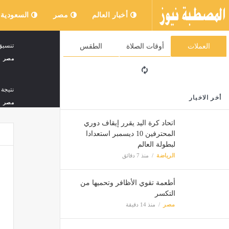
أخبار العالم
مصر
السعودية
تنسيق 
العملات
أوقات الصلاة
الطقس
مصر
نتيجة 
أخر الاخبار
مصر
اتحاد كرة اليد يقرر إيقاف دوري
المحترفين 10 ديسمبر استعدادا
الجيش اللبناني
لبطولة العالم
مصر
الرياضة
منذ 7 دقائق
أطعمة تقوي الأظافر وتحميها من
أهداف 
التكسر
مصر
مصر
منذ 14 دقيقة
ماهى الأه