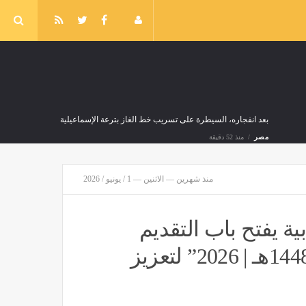
بعد انفجاره، السيطرة على تسريب خط الغاز بترعة الإسماعيلية
مصر
منذ 52 دقيقة
منذ شهرين — الاثنين — 1 / يونيو / 2026
 ترعة الإسماعيلية
منذ 52 دقيقة
 يفتح باب التقديم
، و«QR Code» يطارد الدواء المغشوش
لمبادرة “دعم الأندية الشبابية صيف 1448هـ | 2026” لتعزيز