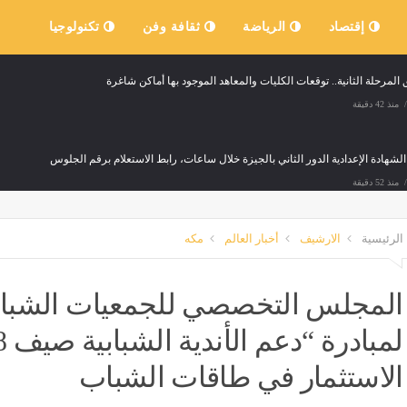
إقتصاد
الرياضة
ثقافة وفن
تكنولوجيا
المرحلة الثانية.. توقعات الكليات والمعاهد الموجود بها أماكن شاغرة
منذ 42 دقيقة
الشهادة الإعدادية الدور الثاني بالجيزة خلال ساعات، رابط الاستعلام برقم الجلوس
منذ 52 دقيقة
الرئيسية
الارشيف
أخبار العالم
مكه
 يعلن إصابة 3 عسكريين أثناء تفكيك ذخائر في بلدة زوطر
وقف 4 محطات مياه عن العمل بسبب كسر في خط الغاز أسفل
منذ 52 دقيقة
مصر
المجلس التخصصي للجمعيات الشبابية
مباراة إنتر ميلان ويوفنتوس الودية (فيديو)
رئيس شعبة الأدوية: لا زيادة جديدة في الأسعار
منذ 52 دقيقة
مصر
منذ 52 دقيقة
الاستثمار في طاقات الشباب
داف الخفية للاحتلال الإسرائيلى من وراء إنشاء 2300 وحدة استيطانية جنوب القدس؟