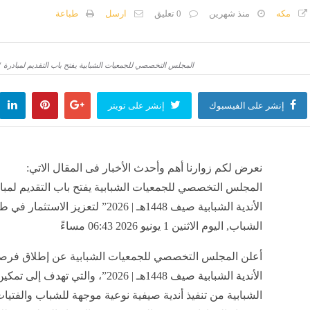
مكه
منذ شهرين
0 تعليق
ارسل
طباعة
منذ 52 دقيقة
محابس المركزية لحين الانتهاء من إصلاح خط الغاز بعد انفجاره أسفل ترعة الإسماعيلية
المجلس التخصصي للجمعيات الشبابية يفتح باب التقديم لمبادرة “دعم الأندية الشبابية صيف 1448هـ |
منذ 52 دقيقة
إنشر على الفيسبوك
إنشر على تويتر
قضايا إرهاب، مواعيد الجلسات واتهامات النيابة
منذ 52 دقيقة
نعرض لكم زوارنا أهم وأحدث الأخبار فى المقال الاتي:
المجلس التخصصي للجمعيات الشبابية يفتح باب التقديم لمبا
الأندية الشبابية صيف 1448هـ | 2026” لتعزيز الاستثم
الشباب, اليوم الاثنين 1 يونيو 2026 06:43 مساءً
أعلن المجلس التخصصي للجمعيات الشبابية عن إطلاق فرص
الأندية الشبابية صيف 1448هـ | 2026”، والتي تهد
الشبابية من تنفيذ أندية صيفية نوعية موجهة للشباب والفتيات